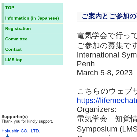
TOP
ご案内とご参加の
Information (in Japanese)
Registration
電気学会で行っ
Committee
ご参加の募集で
Contact
International Sy
LMS top
Penh
March 5-8, 2023
こちらのウェブ
https://lifemecha
Organizers:
Supporter(s)
電気学会 知覚情報技術
Thank you for kindly support.
Symposium (
Hokushin CO., LTD.